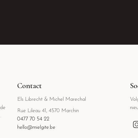
Contact
So
Els Librecht & Michel Marechal
Vol
 de
nie
Rue Lileau 41, 4570 Marchin
.
0477 70 54 22
hello@mielgite.be