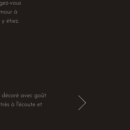
ngez-vous
amour à
y étiez.
e décoré avec goût
rès à l'écoute et