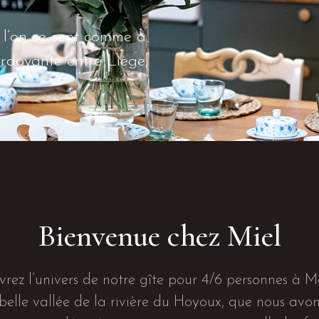
ù l’on se sent comme à
rdoyante entre Liège,
Bienvenue chez Miel
rez l’univers de notre gîte pour 4/6 personnes à M
belle vallée de la rivière du Hoyoux, que nous avo