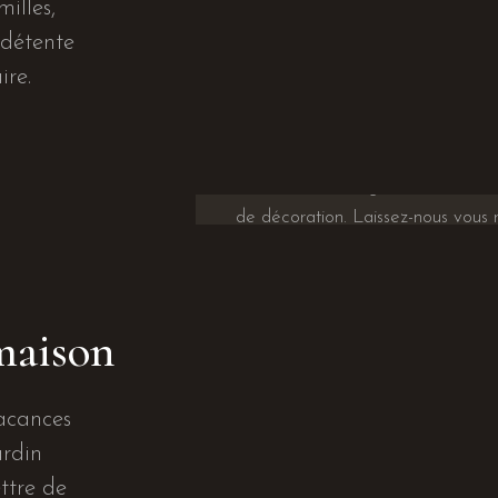
illes,
 détente
ire.
Els et Michel, en
Derrière Miel, le gîte, nous somme
de décoration. Laissez-nous vous ra
FAISONS CONNAISSANCE
maison
acances
ardin
ttre de