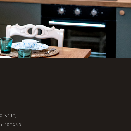
archin,
ns rénové