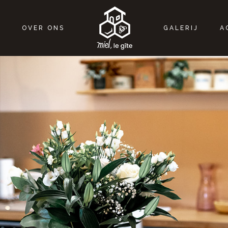
E
OVER ONS
GALERIJ
A