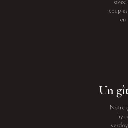
avec 
couples
en 
Un gî
Notre 
hype
verdoy