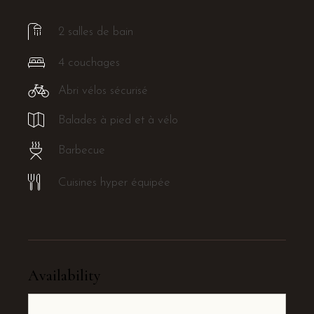
2 salles de bain
4 couchages
Abri vélos sécurisé
Balades à pied et à vélo
Barbecue
Cuisines hyper équipée
Availability